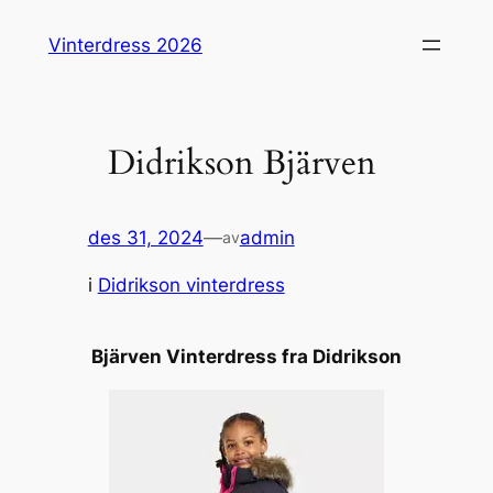
Hopp
Vinterdress 2026
til
innhold
Didrikson Bjärven
des 31, 2024
—
admin
av
i
Didrikson vinterdress
Bjärven Vinterdress fra Didrikson