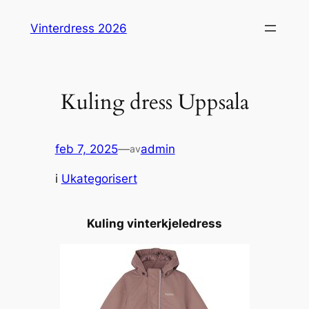
Hopp
Vinterdress 2026
til
innhold
Kuling dress Uppsala
feb 7, 2025
—
admin
av
i
Ukategorisert
Kuling vinterkjeledress