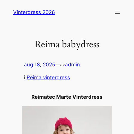
Hopp
Vinterdress 2026
til
innhold
Reima babydress
aug 18, 2025
—
admin
av
i
Reima vinterdress
Reimatec Marte Vinterdress