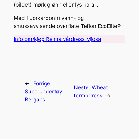
(bildet) mørk grønn eller lys korall.
Med fluorkarbonfri vann- og
smussavvisende overflate Teflon EcoElite®
Info om/kjøp Reima vårdress Mjosa
←
Forrige:
Neste:
Wheat
Superundertøy
termodress
→
Bergans