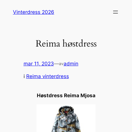
Hopp
Vinterdress 2026
til
innhold
Reima høstdress
mar 11, 2023
—
admin
av
i
Reima vinterdress
Høstdress Reima Mjosa