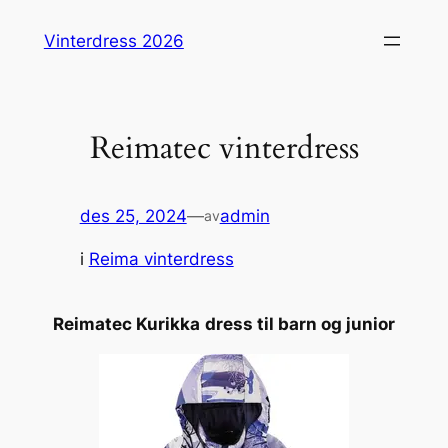
Hopp
Vinterdress 2026
til
innhold
Reimatec vinterdress
des 25, 2024
—
admin
av
i
Reima vinterdress
Reimatec Kurikka
dress til barn og junior